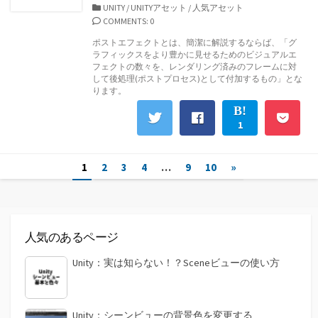
開
カ
UNITY
/
UNITYアセット
/
人気アセット
日
テ
COMMENTS: 0
ゴ
ポストエフェクトとは、簡潔に解説するならば、「グ
リ
ラフィックスをより豊かに見せるためのビジュアルエ
ー
フェクトの数々を、レンダリング済みのフレームに対
して後処理(ポストプロセス)として付加するもの」とな
ります。
1
投
1
2
3
4
…
9
10
»
稿
の
人気のあるページ
ペ
ー
Unity：実は知らない！？Sceneビューの使い方
ジ
送
Unity：シーンビューの背景色を変更する