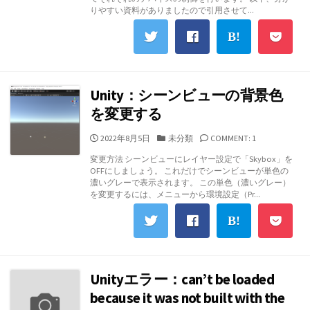
ー
りやすい資料がありましたので引用させて...
Unity：シーンビューの背景色
を変更する
公
カ
2022年8月5日
未分類
COMMENT: 1
開
テ
変更方法 シーンビューにレイヤー設定で「Skybox」を
日
ゴ
OFFにしましょう。 これだけでシーンビューが単色の
リ
濃いグレーで表示されます。 この単色（濃いグレー）
ー
を変更するには、メニューから環境設定（Pr...
Unityエラー：can’t be loaded
because it was not built with the