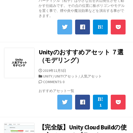
パーティクル（粒子）は小さな点を沢山発生させて動
リ
かす仕組みです。 その点の位置に板ポリゴンやモデル
ー
を置く事で、煙や炎や魔法効果などを演出する事がで
きます。
Unityのおすすめアセット ７選
（モデリング）
公
2019年11月5日
開
カ
UNITY
/
UNITYアセット
/
人気アセット
日
テ
COMMENTS: 0
ゴ
おすすめアセット一覧
リ
ー
1
【完全版】Unity Cloud Buildの使