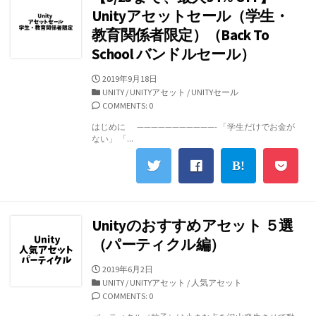
Unityアセットセール（学生・
教育関係者限定）（Back To
School バンドルセール）
公
2019年9月18日
開
カ
UNITY
/
UNITYアセット
/
UNITYセール
日
テ
COMMENTS: 0
ゴ
はじめに ———————————- 「学生だけでお金が
リ
ない」 「...
ー
Unityのおすすめアセット ５選
（パーティクル編）
公
2019年6月2日
開
カ
UNITY
/
UNITYアセット
/
人気アセット
日
テ
COMMENTS: 0
ゴ