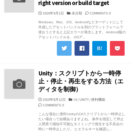
right version or build target
公
カ
2020年9月1日
未分類
COMMENTS: 0
開
テ
Windows、Mac、iOS、Androidなどターゲットにして
日
ゴ
作成したアセットバンドルを別のプラットフォームで
リ
使おうとすると上記エラーが発生します。 Android版の
ー
アセットバンドルを、iOSア...
Unity：スクリプトから一時停
止・停止・再生をする方法（エ
ディタを制御）
公
カ
2020年8月12日
C#
/
UNITY
/
便利機能
開
テ
COMMENTS: 0
日
ゴ
こんな場合に便利 UnityのC#スクリプトから一時停止し
リ
たい場合って結構ありますよね。 条件を指定して停止
ー
人間系で感知不可能なタイミングで発生する不具合の
時に一時停止したり。 ヒエラルキーを確認し...