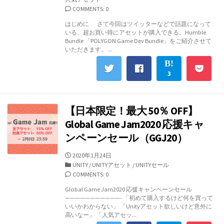
ゴ
COMMENTS: 0
リ
はじめに さて今回はツイッターなどで話題になって
ー
いる、超お買い得にアセットが購入できる。Humble
Bundle 「POLYGON Game Dev Bundle」をご紹介させて
いただきます。 ...
3
【日本限定！最大 50％ OFF】
Global Game Jam2020 応援キャ
ンペーンセール（GGJ20）
公
2020年1月24日
開
カ
UNITY
/
UNITYアセット
/
UNITYセール
日
テ
COMMENTS: 0
ゴ
Global Game Jam2020 応援キャンペーンセール
リ
———————————- 「初めて購入するけど何を買って
ー
いいかわからない」 「Unityアセット欲しいけど意外に
高いなー」 「人気アセッ...