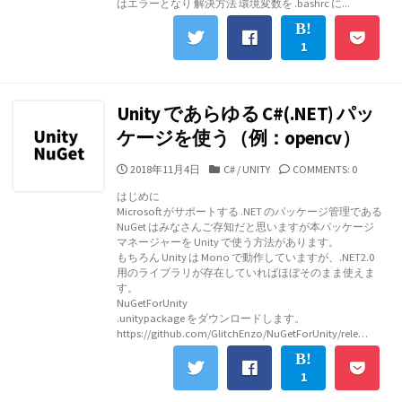
はエラーとなり 解決方法 環境変数を .bashrc に...
ー
1
Unity であらゆる C#(.NET) パッ
ケージを使う（例：opencv）
公
カ
2018年11月4日
C#
/
UNITY
COMMENTS: 0
開
テ
はじめに
日
ゴ
Microsoft がサポートする .NET のパッケージ管理である
リ
NuGet はみなさんご存知だと思いますが本パッケージ
ー
マネージャーを Unity で使う方法があります。
もちろん Unity は Mono で動作していますが、.NET2.0
用のライブラリが存在していればほぼそのまま使えま
す。
NuGetForUnity
.unitypackage をダウンロードします。
https://github.com/GlitchEnzo/NuGetForUnity/rele…
1