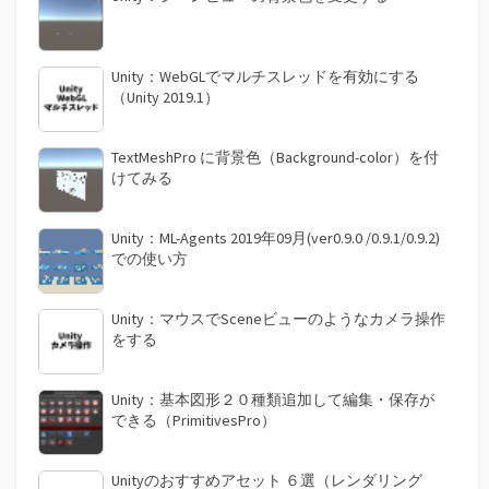
り
Unity：WebGLでマルチスレッドを有効にする
（Unity 2019.1）
TextMeshPro に背景色（Background-color）を付
けてみる
Unity：ML-Agents 2019年09月(ver0.9.0 /0.9.1/0.9.2)
での使い方
Unity：マウスでSceneビューのようなカメラ操作
をする
Unity：基本図形２０種類追加して編集・保存が
できる（PrimitivesPro）
Unityのおすすめアセット ６選（レンダリング