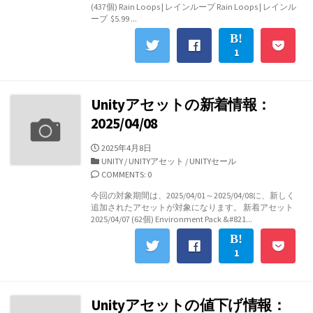
(437個) Rain Loops | レインループ Rain Loops | レインル
ー
ープ $5.99 ...
1
Unityアセットの新着情報：
2025/04/08
公
2025年4月8日
開
カ
UNITY
/
UNITYアセット
/
UNITYセール
日
テ
COMMENTS: 0
ゴ
今回の対象期間は、2025/04/01～2025/04/08に、新しく
リ
追加されたアセットが対象になります。 新着アセット
ー
2025/04/07 (62個) Environment Pack &#821...
1
Unityアセットの値下げ情報：