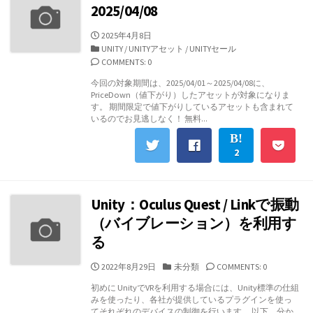
2025/04/08
公
2025年4月8日
開
カ
UNITY
/
UNITYアセット
/
UNITYセール
日
テ
COMMENTS: 0
ゴ
今回の対象期間は、2025/04/01～2025/04/08に、
リ
PriceDown（値下がり）したアセットが対象になりま
ー
す。 期間限定で値下がりしているアセットも含まれて
いるのでお見逃しなく！ 無料...
2
Unity：Oculus Quest / Linkで振動
（バイブレーション）を利用す
る
公
カ
2022年8月29日
未分類
COMMENTS: 0
開
テ
初めに UnityでVRを利用する場合には、Unity標準の仕組
日
ゴ
みを使ったり、各社が提供しているプラグインを使っ
リ
てそれぞれのデバイスの制御を行います。 以下、分か