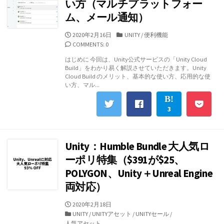
い方（マルチプラットフォー
ム、メール通知）
公
カ
2020年2月16日
UNITY
/
便利機能
開
テ
COMMENTS: 0
日
ゴ
はじめに 今回は、Unity公式サービスの「Unity Cloud
リ
Build」をわかり易く解説させていただきます。Unity
ー
Cloud Build のメリット、基本的な使い方、応用的な使
い方、マル...
3
Unity：Humble Bundle 大人気ロ
ーポリ特集（$391が$25、
POLYGON、Unity＋Unreal Engine
両対応）
公
2020年2月18日
開
カ
UNITY
/
UNITYアセット
/
UNITYセール
/
日
テ
人気アセット