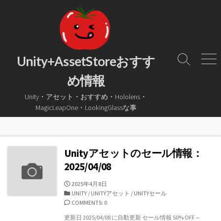
コ
ン
テ
ン
ツ
Unity+AssetStoreおすす
検
メ
へ
索
ニ
め情報
ス
ト
ュ
グ
ー
キ
Unity・アセット・おすすめ・Hololens・
ル
ッ
MagicLeapOne・LookingGlassな事
プ
Unityアセットのセール情報：
2025/04/08
公
2025年4月8日
開
カ
UNITY
/
UNITYアセット
/
UNITYセール
日
テ
COMMENTS: 0
ゴ
更新日 2025/04/08 に自動更新 セール情報 50% OFF～
リ