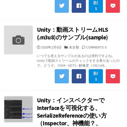
1
Unity：動画ストリームHLS
(.m3u8)のサンプル(sample)
公
カ
2020年2月6日
未分類
COMMENTS: 0
開
テ
いつでも使えるサンプルがあるのは便利ですよね。
日
ゴ
Unityで動画ストリームのチェックをする事があったの
リ
で、どうぞ。 H264 – ADTS – 解像度（192×144...
ー
1
Unity：インスペクターで
Interfaceを可視化する、
SerializeReferenceの使い方
（Inspector、神機能？、