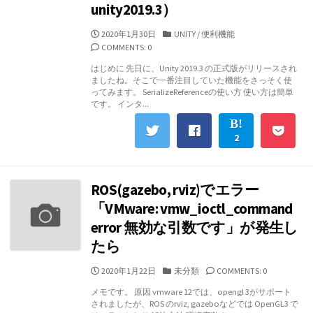
unity2019.3）
公
カ
2020年1月30日
UNITY
/
便利機能
開
テ
COMMENTS: 0
日
ゴ
はじめに 先日に、Unity 2019.3 の正式版がリリースされ
リ
ましたね。そこで一番注目していた機能をさっそく使
ー
ってみます。 SerializeReferenceの使い方 使い方は簡単
です。 インタ...
2
ROS(gazebo, rviz)でエラー
「VMware: vmw_ioctl_command
error 無効な引数です」が発生し
たら
公
カ
2020年1月22日
未分類
COMMENTS: 0
開
テ
メモです。 原因 vmware 12では、opengl 3がサポート
日
ゴ
されましたが、ROS のrviz, gazeboなどでは OpenGL3 で
リ