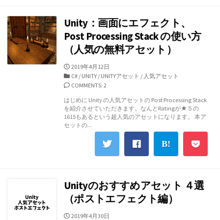
Unity：画面にエフェクト、
Post Processing Stack の使い方
（人気の無料アセット）
公
2019年4月12日
開
カ
C#
/
UNITY
/
UNITYアセット
/
人気アセット
日
テ
COMMENTS: 2
ゴ
はじめに Unity の人気アセットの Post Processing Stack
リ
を紹介させていただきます。なんとRatingが★５の
ー
1615もあるという超人気のアセットになります。 本ア
セットの...
Unityのおすすめアセット ４選
（ポストエフェクト編）
公
2019年4月30日