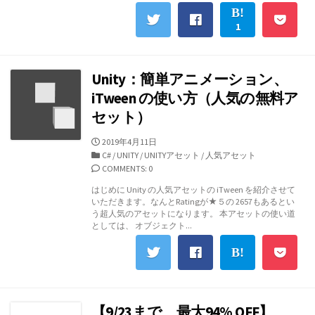
1
Unity：簡単アニメーション、
iTween の使い方（人気の無料ア
セット）
公
2019年4月11日
開
カ
C#
/
UNITY
/
UNITYアセット
/
人気アセット
日
テ
COMMENTS: 0
ゴ
はじめに Unity の人気アセットの iTween を紹介させて
リ
いただきます。なんとRatingが★５の 2657もあるとい
ー
う超人気のアセットになります。 本アセットの使い道
としては、 オブジェクト...
【9/23まで、最大94% OFF】