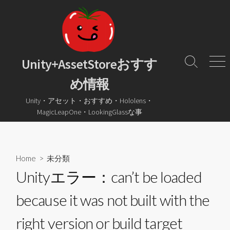
コ
ン
テ
ン
ツ
Unity+AssetStoreおすす
検
メ
へ
索
ニ
め情報
ス
ト
ュ
グ
ー
キ
Unity・アセット・おすすめ・Hololens・
ル
ッ
MagicLeapOne・LookingGlassな事
プ
Home
>
未分類
Unityエラー：can’t be loaded
because it was not built with the
right version or build target