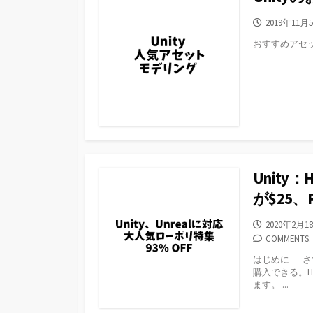
公
2019年11月
開
おすすめアセ
日
Unity：
が$25、P
公
2020年2月1
開
COMMENTS: 
日
はじめに さ
購入できる。Hum
ます。 ...