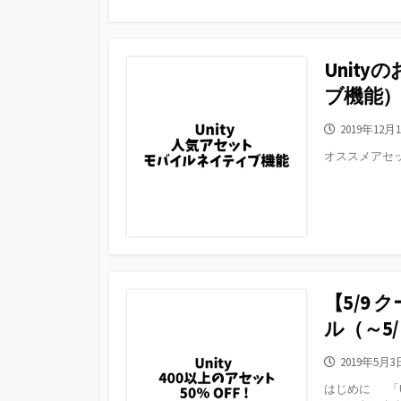
Unit
ブ機能
公
2019年12月
開
オススメアセ
日
【5/9
ル（～5/
公
2019年5月3
開
はじめに 「U
日