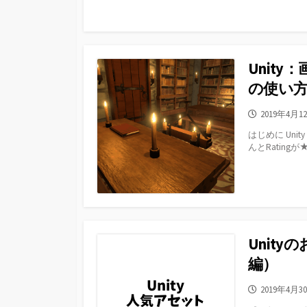
Unity：
の使い
公
2019年4月1
開
はじめに Unit
日
んとRating
Unit
編）
公
2019年4月3
開