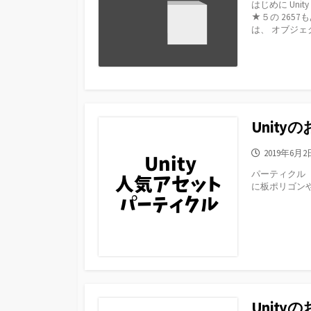
はじめに Uni
日
★５の 265
は、 オブジェク
Unit
公
2019年6月2
開
パーティクル
日
に板ポリゴン
Unit