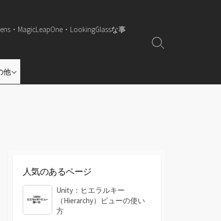
・MagicLeapOne・LookingGlassな事
検
索
ト
ロフィール
の他
グ
coHeehaw
ル
（デスクトップにニコニコ
表示）
 Office タブ化
（Office にタグ機能
）
Editor プラグイン
戦力！EXCEL仕事術
人気のあるページ
chまとめ 猫の手
Unity：ヒエラルキー
（Hierarchy）ビューの使い
方