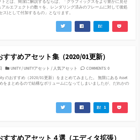
クトとは、簡潔に解説するならば、「グラフィックスをより豊かに見せ
ゴ
ュアルエフェクトの数々を、レンダリング済みのフレームに対して後処
リ
ロセス)として付加するもの」となります。
ー
でおすすめアセット集（2020/01更新）
カ
日
UNITY
/
UNITYアセット
/
人気アセット
COMMENTS: 0
テ
ty のおすすめ（2020/01更新）をまとめてみました。 無限にある Asset
ゴ
おすすめをまとめるので結構なボリュームになってしまいましたが、だれかの
リ
.
ー
1
yのおすすめアセット４選（エディタ拡張）