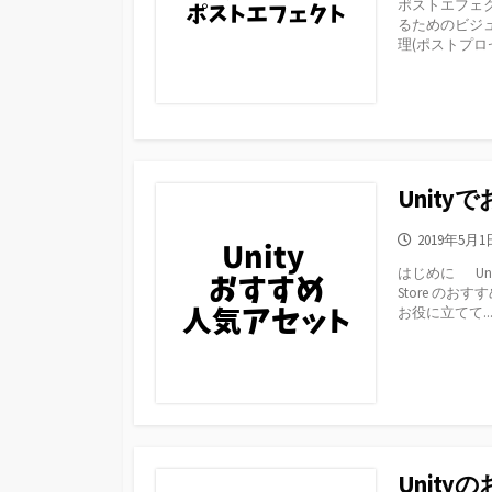
ポストエフェ
日
るためのビジ
理(ポストプ
Unity
公
2019年5月1
開
はじめに Uni
日
Store の
お役に立てて..
Unit