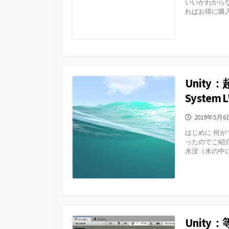
いいかわから
ればお得に購入
Unity
System
公
2019年5月6
開
はじめに 何が
日
ったのでご紹
水没（水の中に
Unity