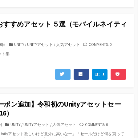
yのおすすめアセット ５選（モバイルネイティ
）
カ
10日
UNITY
/
UNITYアセット
/
人気アセット
COMMENTS: 0
テ
ット集
ゴ
リ
ー
1
 クーポン追加】令和初のUnityアセットセー
16）
カ
日
UNITY
/
UNITYアセット
/
人気アセット
COMMENTS: 0
テ
nityアセット欲しいけど意外に高いなー」「セールだけど何を買って
ゴ