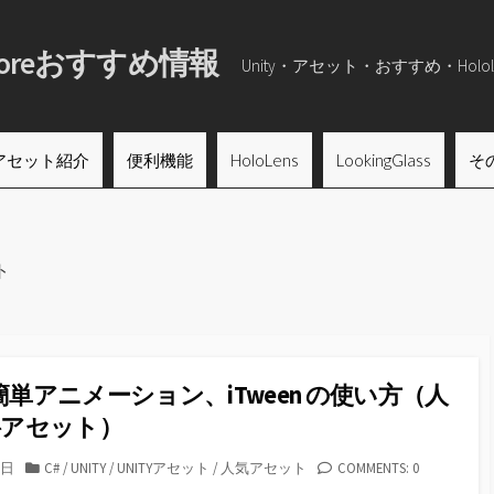
tStoreおすすめ情報
Unity・アセット・おすすめ・Hololens
プ
アセット紹介
便利機能
HoloLens
LookingGlass
そ
Ni
動画風
MS
ト
を追加
Em
即
：簡単アニメーション、iTween の使い方（人
2
料アセット）
カ
1日
C#
/
UNITY
/
UNITYアセット
/
人気アセット
COMMENTS: 0
テ