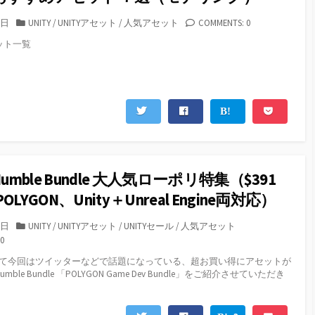
カ
5日
UNITY
/
UNITYアセット
/
人気アセット
COMMENTS: 0
テ
ット一覧
ゴ
リ
ー
Humble Bundle 大人気ローポリ特集（$391
OLYGON、Unity＋Unreal Engine両対応）
カ
8日
UNITY
/
UNITYアセット
/
UNITYセール
/
人気アセット
テ
0
ゴ
て今回はツイッターなどで話題になっている、超お買い得にアセットが
リ
ble Bundle 「POLYGON Game Dev Bundle」をご紹介させていただき
ー