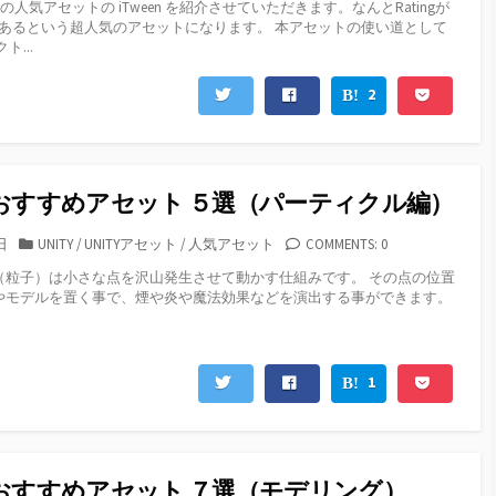
ty の人気アセットの iTween を紹介させていただきます。なんとRatingが
ゴ
7もあるという超人気のアセットになります。 本アセットの使い道として
リ
ト...
ー
2
yのおすすめアセット ５選（パーティクル編）
カ
日
UNITY
/
UNITYアセット
/
人気アセット
COMMENTS: 0
テ
（粒子）は小さな点を沢山発生させて動かす仕組みです。 その点の位置
ゴ
やモデルを置く事で、煙や炎や魔法効果などを演出する事ができます。
リ
ー
1
yのおすすめアセット ７選（モデリング）