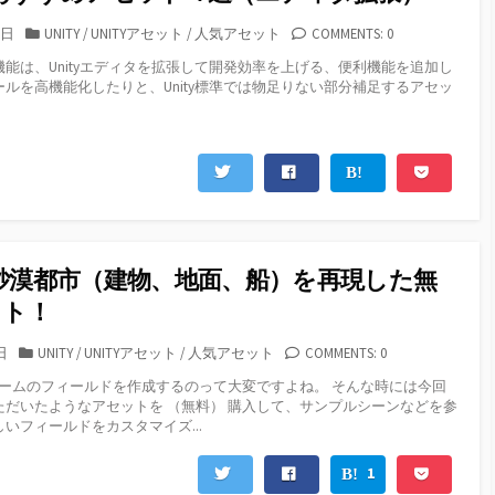
カ
8日
UNITY
/
UNITYアセット
/
人気アセット
COMMENTS: 0
テ
能は、Unityエディタを拡張して開発効率を上げる、便利機能を追加し
ゴ
ルを高機能化したりと、Unity標準では物足りない部分補足するアセッ
リ
。
ー
y：砂漠都市（建物、地面、船）を再現した無
ット！
カ
日
UNITY
/
UNITYアセット
/
人気アセット
COMMENTS: 0
テ
ームのフィールドを作成するのって大変ですよね。 そんな時には今回
ゴ
ただいたようなアセットを （無料） 購入して、サンプルシーンなどを参
リ
いフィールドをカスタマイズ...
ー
1