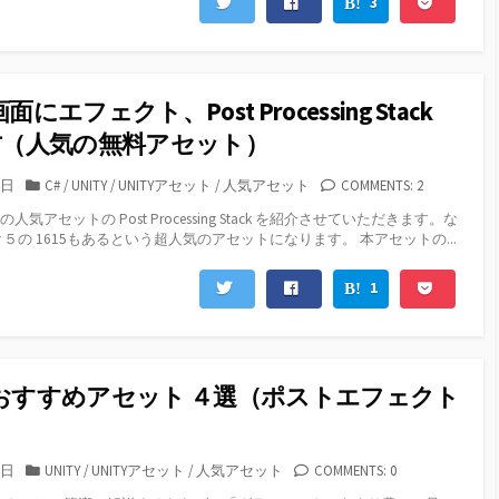
3
画面にエフェクト、Post Processing Stack
方（人気の無料アセット）
カ
2日
C#
/
UNITY
/
UNITYアセット
/
人気アセット
COMMENTS: 2
テ
y の人気アセットの Post Processing Stack を紹介させていただきます。な
ゴ
が★５の 1615もあるという超人気のアセットになります。 本アセットの...
リ
ー
1
yのおすすめアセット ４選（ポストエフェクト
カ
0日
UNITY
/
UNITYアセット
/
人気アセット
COMMENTS: 0
テ