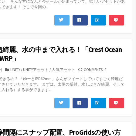
ない」 そんな方になんと今セールが始まっていて、欲しいアセットがあ
リ
できます！ そこで今回の...
ー
：超綺麗、水の中まで入れる！「Crest Ocean
 LWRP」
カ
日
UNITY
/
UNITYアセット
/
人気アセット
COMMENTS: 0
テ
できるの？ 「ゆーとIPD62mm」さんがツイートしていてすごく綺麗だ
ゴ
介させていただきます。 まずは、太陽の反射、水しぶきが綺麗、そして
リ
入れる）する事ができます...
ー
：等間隔にスナップ配置、ProGridsの使い方