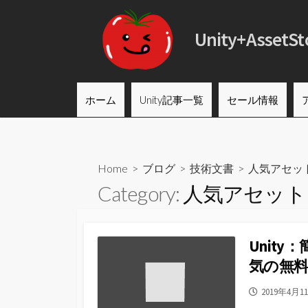
コ
ン
Unity+Asse
テ
ン
ツ
へ
ホーム
Unity記事一覧
セール情報
ス
キ
ッ
プ
Home
>
ブログ
>
技術文書
>
人気アセッ
Category:
人気アセット
Unity
気の無
公
2019年4月1
開