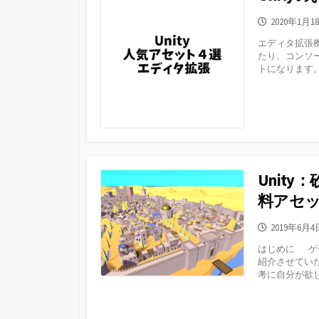
公
2020年1月1
開
エディタ拡張機
日
たり、コンソー
トになります
Unit
料アセ
公
2019年6月4
開
はじめに ゲ
日
紹介させてい
考に自分が欲し