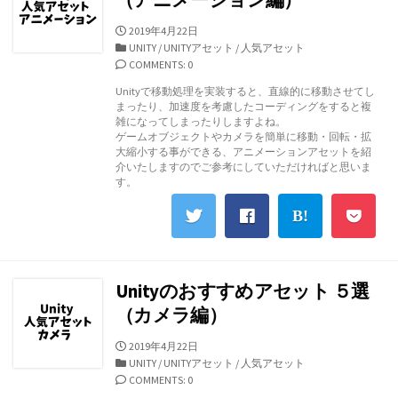
公
2019年4月22日
開
カ
UNITY
/
UNITYアセット
/
人気アセット
日
テ
COMMENTS: 0
ゴ
Unityで移動処理を実装すると、直線的に移動させてし
リ
まったり、加速度を考慮したコーディングをすると複
ー
雑になってしまったりしますよね。
ゲームオブジェクトやカメラを簡単に移動・回転・拡
大縮小する事ができる、アニメーションアセットを紹
介いたしますのでご参考にしていただければと思いま
す。
Unityのおすすめアセット ５選
（カメラ編）
公
2019年4月22日
開
カ
UNITY
/
UNITYアセット
/
人気アセット
日
テ
COMMENTS: 0
ゴ