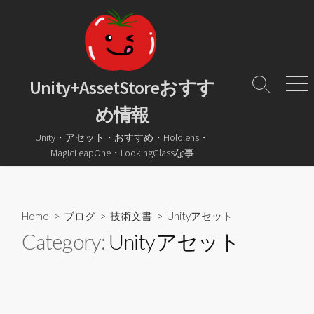
コ
ン
テ
ン
ツ
Unity+AssetStoreおすす
検
メ
へ
索
ニ
め情報
ス
ト
ュ
グ
ー
キ
Unity・アセット・おすすめ・Hololens・
ル
ッ
MagicLeapOne・LookingGlassな事
プ
Home
>
ブログ
>
技術文書
>
Unityアセット
Category:
Unityアセット