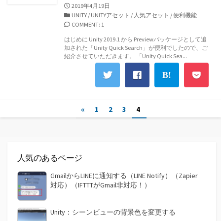
公
2019年4月19日
開
カ
UNITY
/
UNITYアセット
/
人気アセット
/
便利機能
日
テ
COMMENT: 1
ゴ
はじめに Unity 2019.1 から Previewパッケージとして追
リ
加された「Unity Quick Search」が便利でしたので、ご
ー
紹介させていただきます。 「Unity Quick Sea...
投
«
1
2
3
4
稿
の
人気のあるページ
ペ
ー
GmailからLINEに通知する（LINE Notify）（Zapier
対応）（IFTTTがGmail非対応！）
ジ
送
Unity：シーンビューの背景色を変更する