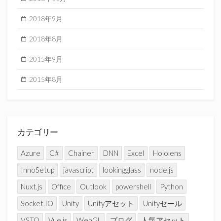
2018年9月
2018年8月
2015年9月
2015年8月
カテゴリー
Azure
C#
Chainer
DNN
Excel
Hololens
InnoSetup
javascript
lookingglass
node.js
Nuxt.js
Office
Outlook
powershell
Python
Socket.IO
Unity
Unityアセット
Unityセール
VSTO
Vue.js
WebGL
ブログ
人気アセット