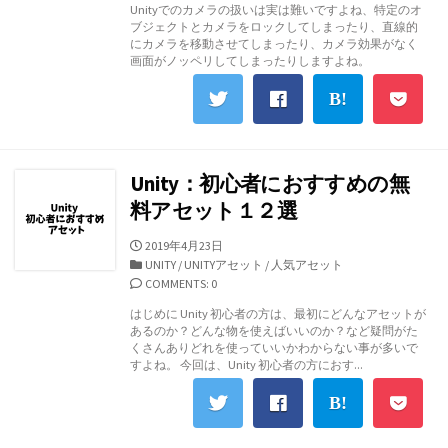
Unityでのカメラの扱いは実は難いですよね、特定のオ
リ
ブジェクトとカメラをロックしてしまったり、直線的
ー
にカメラを移動させてしまったり、カメラ効果がなく
画面がノッペリしてしまったりしますよね。
Unity：初心者におすすめの無
料アセット１２選
公
2019年4月23日
開
カ
UNITY
/
UNITYアセット
/
人気アセット
日
テ
COMMENTS: 0
ゴ
はじめに Unity 初心者の方は、最初にどんなアセットが
リ
あるのか？どんな物を使えばいいのか？など疑問がた
ー
くさんありどれを使っていいかわからない事が多いで
すよね。 今回は、Unity 初心者の方におす...