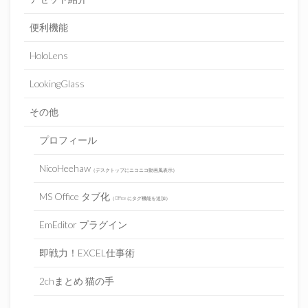
便利機能
HoloLens
LookingGlass
その他
プロフィール
NicoHeehaw
（デスクトップにニコニコ動画風表示）
MS Office タブ化
（Office にタグ機能を追加）
EmEditor プラグイン
即戦力！EXCEL仕事術
2chまとめ 猫の手