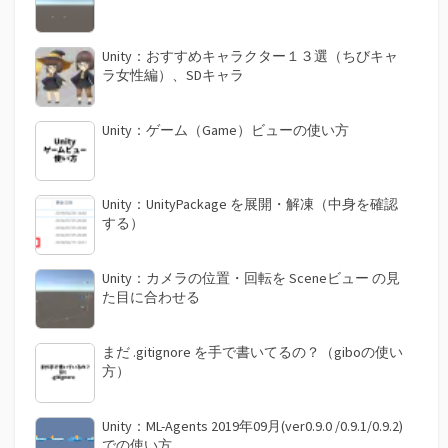
り
Unity：おすすめキャラクター１３選（ちびキャ
ラ女性編）、SDキャラ
Unity：ゲーム（Game）ビューの使い方
Unity：UnityPackage を展開・解凍（中身を確認
する）
Unity：カメラの位置・回転を Sceneビュー の見
た目に合わせる
まだ .gitignore を手で書いてるの？（giboの使い
方）
Unity：ML-Agents 2019年09月(ver0.9.0 /0.9.1/0.9.2)
での使い方