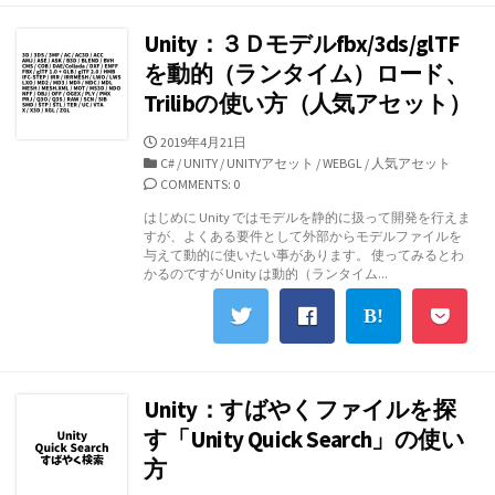
Unity：３Ｄモデルfbx/3ds/glTF
を動的（ランタイム）ロード、
Trilibの使い方（人気アセット）
公
2019年4月21日
開
カ
C#
/
UNITY
/
UNITYアセット
/
WEBGL
/
人気アセット
日
テ
COMMENTS: 0
ゴ
はじめに Unity ではモデルを静的に扱って開発を行えま
リ
すが、よくある要件として外部からモデルファイルを
ー
与えて動的に使いたい事があります。 使ってみるとわ
かるのですが Unity は動的（ランタイム...
Unity：すばやくファイルを探
す「Unity Quick Search」の使い
方