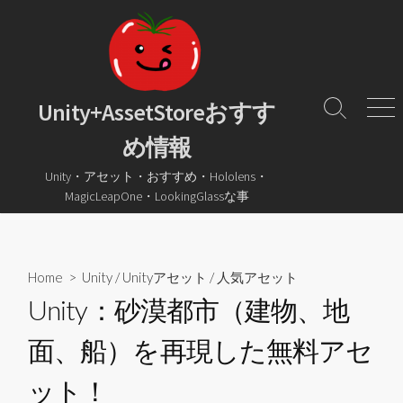
コ
ン
テ
ン
ツ
Unity+AssetStoreおすす
検
メ
へ
索
ニ
め情報
ス
ト
ュ
グ
ー
キ
Unity・アセット・おすすめ・Hololens・
ル
ッ
MagicLeapOne・LookingGlassな事
プ
Home
>
Unity
/
Unityアセット
/
人気アセット
Unity：砂漠都市（建物、地
面、船）を再現した無料アセ
ット！