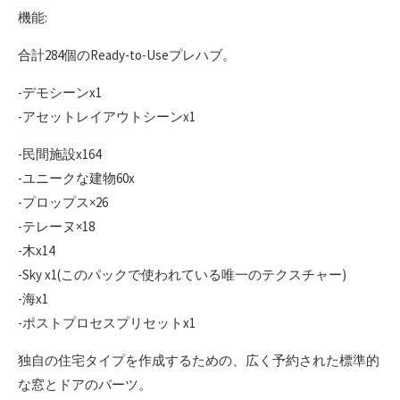
機能:
合計284個のReady-to-Useプレハブ。
-デモシーンx1
-アセットレイアウトシーンx1
-民間施設x164
-ユニークな建物60x
-プロップス×26
-テレーヌ×18
-木x14
-Sky x1(このパックで使われている唯一のテクスチャー)
-海x1
-ポストプロセスプリセットx1
独自の住宅タイプを作成するための、広く予約された標準的
な窓とドアのパーツ。