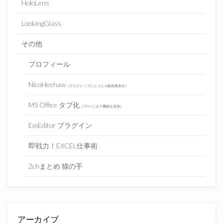
HoloLens
LookingGlass
その他
プロフィール
NicoHeehaw
（デスクトップにニコニコ動画風表示）
MS Office タブ化
（Office にタグ機能を追加）
EmEditor プラグイン
即戦力！EXCEL仕事術
2chまとめ 猫の手
アーカイブ