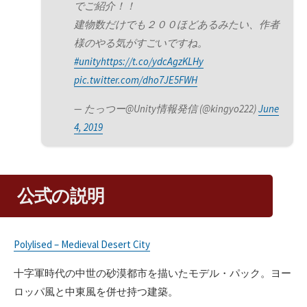
でご紹介！！
建物数だけでも２００ほどあるみたい、作者
様のやる気がすごいですね。
#unity
https://t.co/ydcAgzKLHy
pic.twitter.com/dho7JE5FWH
— たっつー@Unity情報発信 (@kingyo222)
June
4, 2019
公式の説明
Polylised – Medieval Desert City
十字軍時代の中世の砂漠都市を描いたモデル・パック。ヨー
ロッパ風と中東風を併せ持つ建築。