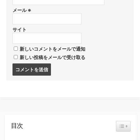
メール
※
サイト
新しいコメントをメールで通知
新しい投稿をメールで受け取る
コ
メ
ン
ト
す
る
目次
Toggle Tabl