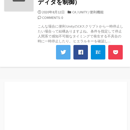
ディタを制御）
公
カ
2020年8月12日
C#
/
UNITY
/
便利機能
開
テ
COMMENTS: 0
日
ゴ
こんな場合に便利 UnityのC#スクリプトから一時停止し
リ
たい場合って結構ありますよね。 条件を指定して停止
ー
人間系で感知不可能なタイミングで発生する不具合の
時に一時停止したり。 ヒエラルキーを確認し...