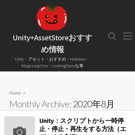
コ
ン
テ
ン
ツ
Unity+AssetStoreおすす
検
メ
へ
索
ニ
め情報
ス
ト
ュ
グ
ー
キ
Unity・アセット・おすすめ・Hololens・
ル
ッ
MagicLeapOne・LookingGlassな事
プ
Home
>
Monthly Archive:
2020年8月
Unity：スクリプトから一時停
止・停止・再生をする方法（エ