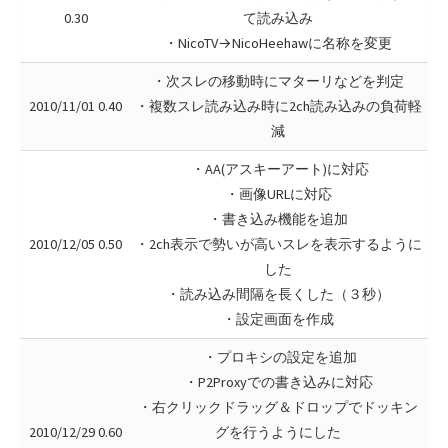
0.30
て読み込み
・NicoTV→NicoHeehawに名称を変更
・次スレの移動時にマターリなどを判定
2010/11/01 0.40
・複数スレ読み込み時に2ch読み込みの負荷軽
減
・AA(アスキーアート)に対応
・画像URLに対応
・書き込み機能を追加
2010/12/05 0.50
・2ch表示で勢いが高いスレを表示するように
した
・読み込み間隔を長くした（３秒）
・設定画面を作成
・プロキシの設定を追加
・P2Proxyでの書き込みに対応
・右クリックドラッグ＆ドロップでドッキン
2010/12/29 0.60
グを行うようにした