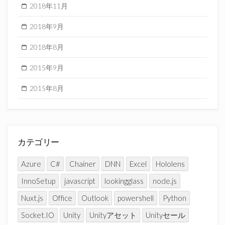
2018年11月
2018年9月
2018年8月
2015年9月
2015年8月
カテゴリー
Azure
C#
Chainer
DNN
Excel
Hololens
InnoSetup
javascript
lookingglass
node.js
Nuxt.js
Office
Outlook
powershell
Python
Socket.IO
Unity
Unityアセット
Unityセール