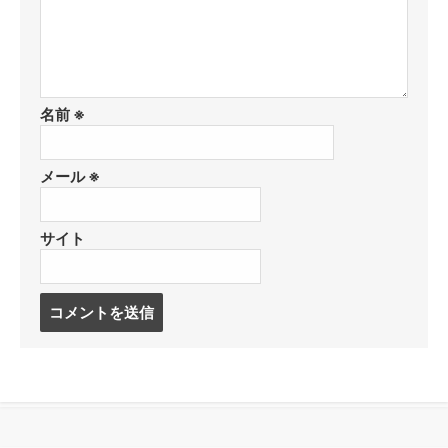
名前
※
メール
※
サイト
コ
メ
ン
ト
す
る