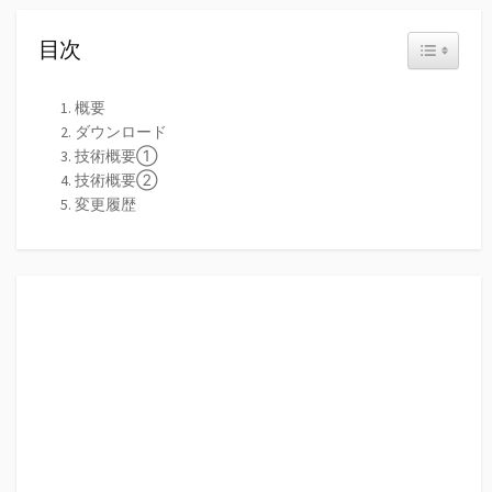
目次
Toggle Tabl
概要
ダウンロード
技術概要①
技術概要②
変更履歴