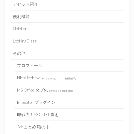
アセット紹介
便利機能
HoloLens
LookingGlass
その他
プロフィール
NicoHeehaw
（デスクトップにニコニコ動画風表示）
MS Office タブ化
（Office にタグ機能を追加）
EmEditor プラグイン
即戦力！EXCEL仕事術
2chまとめ 猫の手