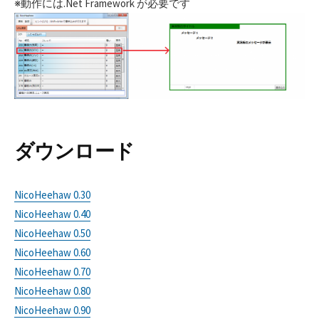
※動作には.Net Framework が必要です
ダウンロード
NicoHeehaw 0.30
NicoHeehaw 0.40
NicoHeehaw 0.50
NicoHeehaw 0.60
NicoHeehaw 0.70
NicoHeehaw 0.80
NicoHeehaw 0.90