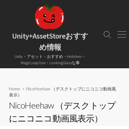
コ
ン
テ
ン
ツ
Unity+AssetStoreおすす
検
メ
へ
索
ニ
め情報
ス
ト
ュ
グ
ー
キ
Unity・アセット・おすすめ・Hololens・
ル
ッ
MagicLeapOne・LookingGlassな事
プ
Home
> NicoHeehaw （デスクトップにニコニコ動画風
表示）
NicoHeehaw （デスクトップ
にニコニコ動画風表示）