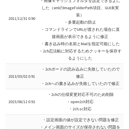
・画像キャッシュフォルダを設定できるよに
した（xmlのImageFolderPath項目、GUI未実
装）
2011/12/31 0.90
・多重起動の防止
・コマンドラインでURLが渡された場合に直
接画面が表示できるように修正
・書き込み時の名前とMailを指定可能にした
・2ch忍法帖に対応するためクッキーを保存す
るようにした
・2chボードの読み込みに失敗していたので
2013/03/02 0.91
修正
・2chへの書き込みが失敗していたので修正
・2chの仕様変更対応不可のため削除
2015/06/12 0.92
・open2ch対応
・2ch.sc対応
・設定画面の値が設定できない問題を修正
・メイン画面のサイズが保存されない問題を