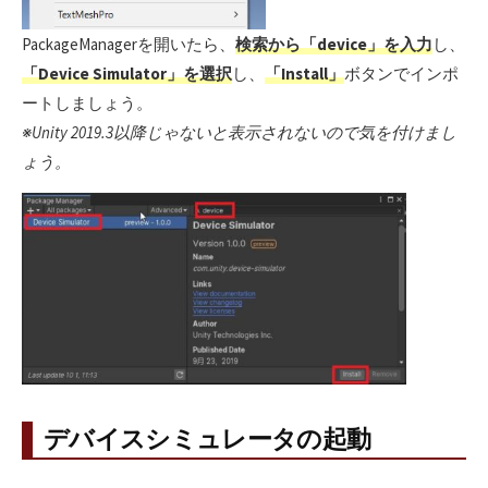
PackageManagerを開いたら、
検索から「device」を入力
し、
「Device Simulator」を選択
し、
「Install」
ボタンでインポ
ートしましょう。
※Unity 2019.3以降じゃないと表示されないので気を付けまし
ょう。
デバイスシミュレータの起動