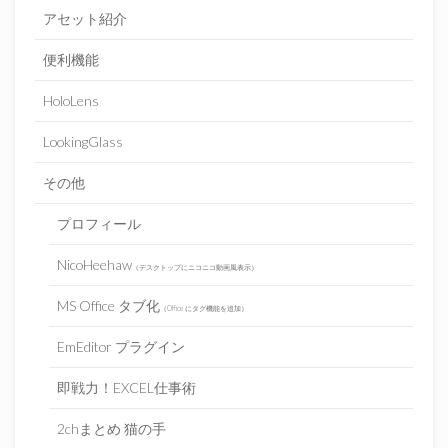
アセット紹介
便利機能
HoloLens
LookingGlass
その他
プロフィール
NicoHeehaw
（デスクトップにニコニコ動画風表示）
MS Office タブ化
（Office にタグ機能を追加）
EmEditor プラグイン
即戦力！EXCEL仕事術
2chまとめ 猫の手