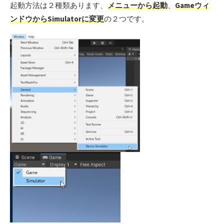
起動方法は２種類あります、
メニューから起動
、
Gameウィ
ンドウからSimulatorに変更
の２つです。