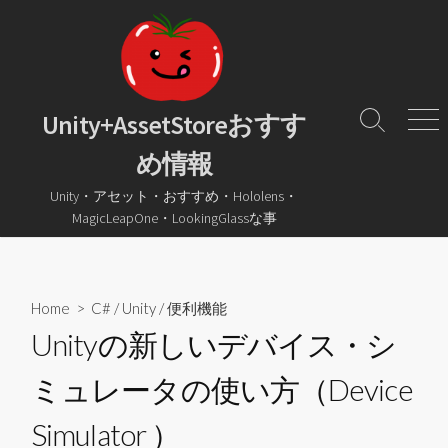
コ
ン
テ
ン
ツ
Unity+AssetStoreおすす
検
メ
へ
索
ニ
め情報
ス
ト
ュ
グ
ー
キ
Unity・アセット・おすすめ・Hololens・
ル
ッ
MagicLeapOne・LookingGlassな事
プ
Home
>
C#
/
Unity
/
便利機能
Unityの新しいデバイス・シ
ミュレータの使い方（Device
Simulator ）