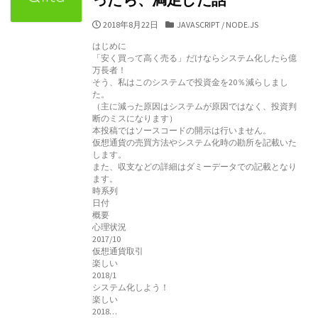
公
カ
2018年8月22日
JAVASCRIPT
/
NODE.JS
開
テ
はじめに
日
ゴ
「安く買って高く売る」だけならシステム化したら億
リ
万長者！
ー
そう、私はこのシステムで投資金を20％減らしまし
た。
（主に減った原因はシステムが原因ではなく、投資判
断のミスになります）
本投稿ではソースコードの開示は行いません。
仮想通貨の売買方法やシステム化時の勘所を記載いた
します。
また、収支などの詳細はダミーデータでの記載となり
ます。
時系列
日付
概要
心理状況
2017/10
仮想通貨取引
楽しい
2018/1
システム化しよう！
楽しい
2018…