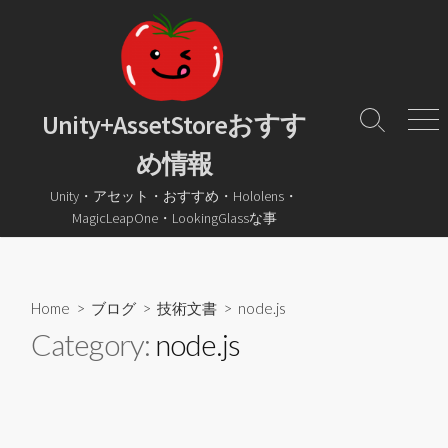
コ
ン
テ
ン
ツ
Unity+AssetStoreおすす
検
メ
へ
索
ニ
め情報
ス
ト
ュ
グ
ー
キ
Unity・アセット・おすすめ・Hololens・
ル
ッ
MagicLeapOne・LookingGlassな事
プ
Home
>
ブログ
>
技術文書
>
node.js
Category:
node.js