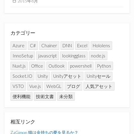
2015年8月
カテゴリー
Azure
C#
Chainer
DNN
Excel
Hololens
InnoSetup
javascript
lookingglass
node.js
Nuxt.js
Office
Outlook
powershell
Python
Socket.IO
Unity
Unityアセット
Unityセール
VSTO
Vue.js
WebGL
ブログ
人気アセット
便利機能
技術文書
未分類
相互リンク
ZaGimon
猫は金持ちの夢を見るか？