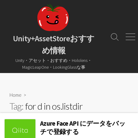
コ
ン
テ
ン
ツ
Unity+AssetStoreおすす
検
メ
へ
索
ニ
め情報
ス
ト
ュ
グ
ー
キ
Unity・アセット・おすすめ・Hololens・
ル
ッ
MagicLeapOne・LookingGlassな事
プ
Home
>
Tag:
for d in os.listdir
Azure Face API にデータをバッ
チで登録する