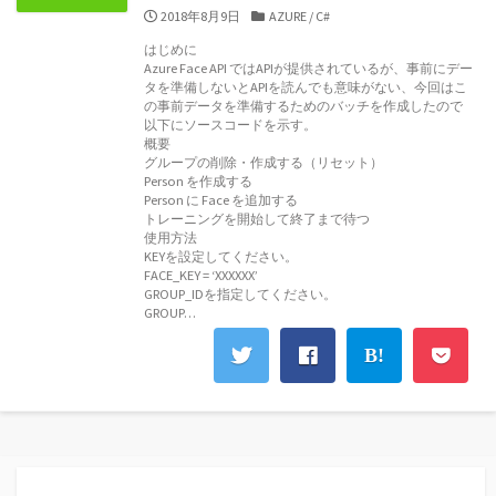
公
カ
2018年8月9日
AZURE
/
C#
開
テ
はじめに
日
ゴ
Azure Face API ではAPIが提供されているが、事前にデー
リ
タを準備しないとAPIを読んでも意味がない、今回はこ
ー
の事前データを準備するためのバッチを作成したので
以下にソースコードを示す。
概要
グループの削除・作成する（リセット）
Person を作成する
Person に Face を追加する
トレーニングを開始して終了まで待つ
使用方法
KEYを設定してください。
FACE_KEY = ‘XXXXXX’
GROUP_IDを指定してください。
GROUP…