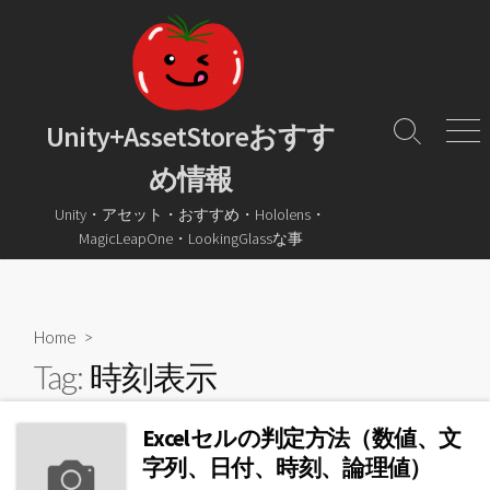
コ
ン
テ
ン
ツ
Unity+AssetStoreおすす
検
メ
へ
索
ニ
め情報
ス
ト
ュ
グ
ー
キ
Unity・アセット・おすすめ・Hololens・
ル
ッ
MagicLeapOne・LookingGlassな事
プ
Home
>
Tag:
時刻表示
Excelセルの判定方法（数値、文
字列、日付、時刻、論理値）