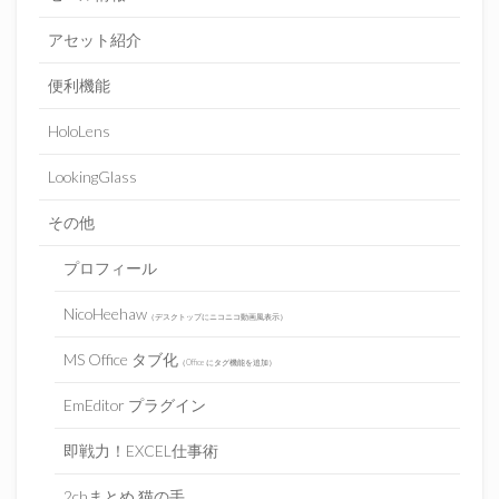
アセット紹介
便利機能
HoloLens
LookingGlass
その他
プロフィール
NicoHeehaw
（デスクトップにニコニコ動画風表示）
MS Office タブ化
（Office にタグ機能を追加）
EmEditor プラグイン
即戦力！EXCEL仕事術
2chまとめ 猫の手