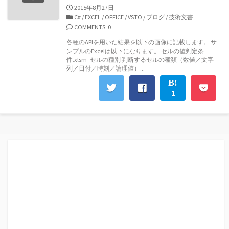
公
2015年8月27日
開
カ
C#
/
EXCEL
/
OFFICE
/
VSTO
/
ブログ
/
技術文書
日
テ
COMMENTS: 0
ゴ
各種のAPIを用いた結果を以下の画像に記載します。 サ
リ
ンプルのExcelは以下になります。 セルの値判定条
ー
件.xlsm セルの種別 判断するセルの種類（数値／文字
列／日付／時刻／論理値）...
1