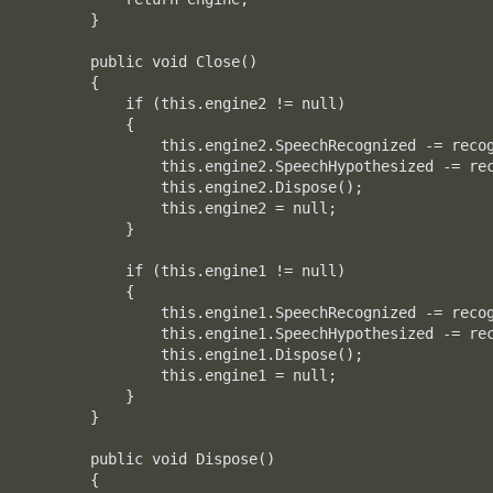
        }

        public void Close()

        {

            if (this.engine2 != null)

            {

                this.engine2.SpeechRecognized -= recog
                this.engine2.SpeechHypothesized -= rec
                this.engine2.Dispose();

                this.engine2 = null;

            }

            if (this.engine1 != null)

            {

                this.engine1.SpeechRecognized -= recog
                this.engine1.SpeechHypothesized -= rec
                this.engine1.Dispose();

                this.engine1 = null;

            }

        }

        public void Dispose()

        {
