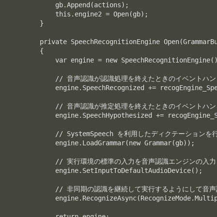
            gb.Append(actions);

            this.engine2 = Open(gb);

        }

        private SpeechRecognitionEngine Open(GrammarBu
        {

            var engine = new SpeechRecognitionEngine()
            // 音声認識が認識処理を終えたときのイベントハ
            engine.SpeechRecognized += recogEngine_Spe
            // 音声認識が推定処理を終えたときのイベントハ
            engine.SpeechHypothesized += recogEngine_S
            // SystemSpeech を利用したディクテーション
            engine.LoadGrammar(new Grammar(gb));

            // 実行環境の標準の入力を音声認識エンジンの入力
            engine.SetInputToDefaultAudioDevice();

            // 非同期の認識を継続して実行するようにして音
            engine.RecognizeAsync(RecognizeMode.Multip
            return engine;
