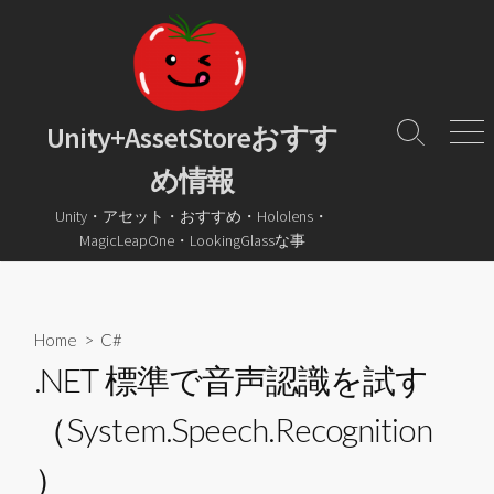
コ
ン
テ
ン
ツ
Unity+AssetStoreおすす
検
メ
へ
索
ニ
め情報
ス
ト
ュ
グ
ー
キ
Unity・アセット・おすすめ・Hololens・
ル
ッ
MagicLeapOne・LookingGlassな事
プ
Home
>
C#
.NET 標準で音声認識を試す
（System.Speech.Recognition
）