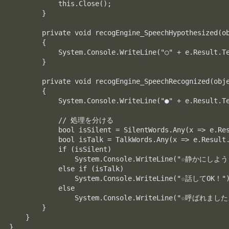
            this.Close();

        }

        private void recogEngine_SpeechHypothesized(ob
        {

            System.Console.WriteLine("○" + e.Result.Te
        }

        private void recogEngine_SpeechRecognized(obje
        {

            System.Console.WriteLine("●" + e.Result.Te
            // 処理を分ける

            bool isSilent = SilentWords.Any(x => e.Res
            bool isTalk = TalkWords.Any(x => e.Result.
            if (isSilent)

                System.Console.WriteLine("☆静かにしよう
            else if (isTalk)

                System.Console.WriteLine("☆話してOK！")
            else

                System.Console.WriteLine("☆呼ばれました
        }

    }
