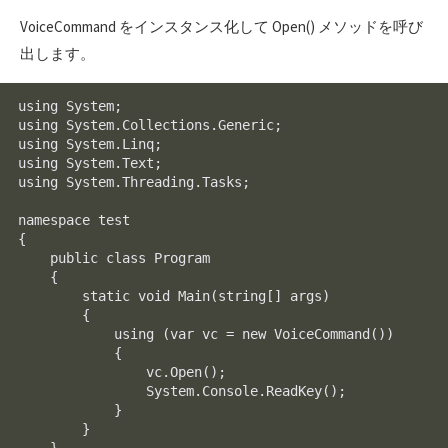
VoiceCommand をインスタンス化して Open() メソッドを呼び
出します。
using System;

using System.Collections.Generic;

using System.Linq;

using System.Text;

using System.Threading.Tasks;

namespace test

{

    public class Program

    {

        static void Main(string[] args)

        {

            using (var vc = new VoiceCommand())

            {

                vc.Open();

                System.Console.ReadKey();

            }

        }

    }
