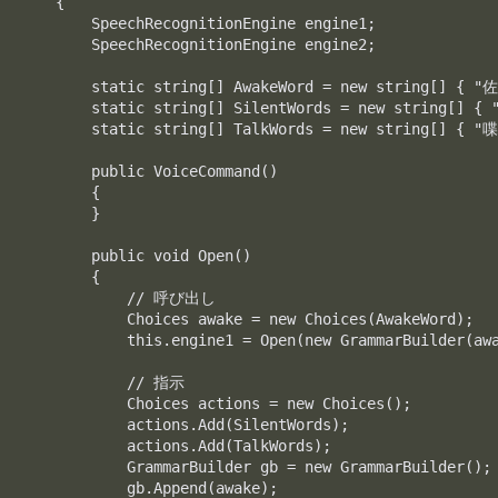
    {

        SpeechRecognitionEngine engine1;

        SpeechRecognitionEngine engine2;

        static string[] AwakeWord = new string[]
        static string[] SilentWords = new string[]
        static string[] TalkWords = new string[]
        public VoiceCommand()

        {

        }

        public void Open()

        {

            // 呼び出し

            Choices awake = new Choices(AwakeWord);

            this.engine1 = Open(new GrammarBuilder(awa
            // 指示

            Choices actions = new Choices();

            actions.Add(SilentWords);

            actions.Add(TalkWords);

            GrammarBuilder gb = new GrammarBuilder();

            gb.Append(awake);
