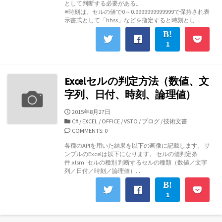
として判断する必要がある。
※時刻は、セルの値で0～0.9999999999999で保持され表
示書式として「hhss」などを指定すると時刻とし…
1
Excelセルの判定方法（数値、文
字列、日付、時刻、論理値）
公
2015年8月27日
開
カ
C#
/
EXCEL
/
OFFICE
/
VSTO
/
ブログ
/
技術文書
日
テ
COMMENTS: 0
ゴ
各種のAPIを用いた結果を以下の画像に記載します。 サ
リ
ンプルのExcelは以下になります。 セルの値判定条
ー
件.xlsm セルの種別 判断するセルの種類（数値／文字
列／日付／時刻／論理値）...
1