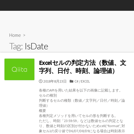
Home
>
Tag:
IsDate
Excelセルの判定方法（数値、文
字列、日付、時刻、論理値）
公
カ
2018年8月23日
C#
/
EXCEL
開
テ
各種のAPIを用いた結果を以下の画像に記載します。
日
ゴ
セルの種別
リ
判断するセルの種類（数値／文字列／日付／時刻／論
ー
理値）
概要
各種判定メソッドを用いてセルの形を判断する。
ただし、時刻「23:59:59」などは数値セルの判定とな
り、数値と時刻の区別が付かないためcell(“format”, 対
象セル)の戻り値でD6/D7/D8/D9になる場合は時刻表示