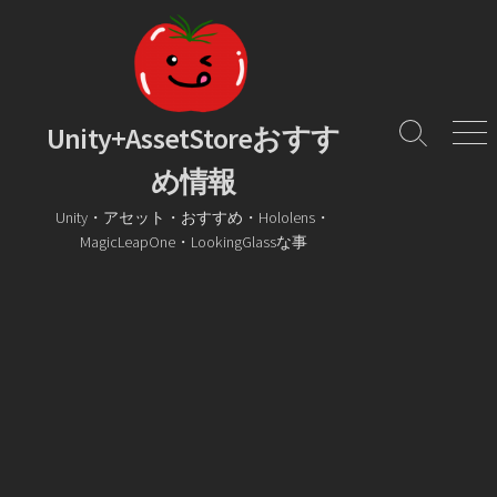
コ
ン
テ
ン
ツ
Unity+AssetStoreおすす
検
メ
へ
索
ニ
め情報
ス
ト
ュ
グ
ー
キ
Unity・アセット・おすすめ・Hololens・
ル
ッ
MagicLeapOne・LookingGlassな事
プ