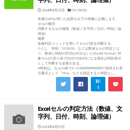
公
カ
2018年8月23日
C#
/
EXCEL
開
テ
各種のAPIを用いた結果を以下の画像に記載します。
日
ゴ
セルの種別
リ
判断するセルの種類（数値／文字列／日付／時刻／論
ー
理値）
概要
各種判定メソッドを用いてセルの形を判断する。
ただし、時刻「23:59:59」などは数値セルの判定とな
り、数値と時刻の区別が付かないためcell(“format”, 対
象セル)の戻り値でD6/D7/D8/D9になる場合は時刻表示
として判断する必要がある。
※時刻は、セルの値で0～0.9999999999999で保持され表
示書式として「hhss」などを指定すると時刻とし…
1
Excelセルの判定方法（数値、文
字列、日付、時刻、論理値）
公
2015年8月27日