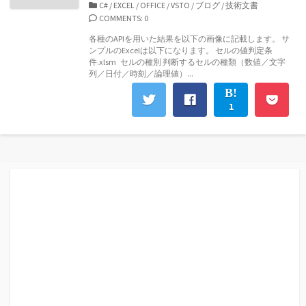
開
カ
C#
/
EXCEL
/
OFFICE
/
VSTO
/
ブログ
/
技術文書
日
テ
COMMENTS: 0
ゴ
各種のAPIを用いた結果を以下の画像に記載します。 サ
リ
ンプルのExcelは以下になります。 セルの値判定条
ー
件.xlsm セルの種別 判断するセルの種類（数値／文字
列／日付／時刻／論理値）...
1