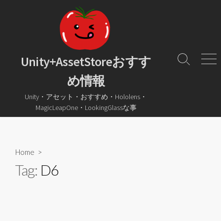
コ
ン
テ
ン
ツ
Unity+AssetStoreおすす
検
メ
へ
索
ニ
め情報
ス
ト
ュ
グ
ー
キ
Unity・アセット・おすすめ・Hololens・
ル
ッ
MagicLeapOne・LookingGlassな事
プ
Home
>
Tag:
D6