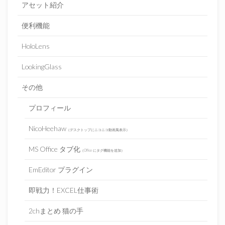
アセット紹介
便利機能
HoloLens
LookingGlass
その他
プロフィール
NicoHeehaw
（デスクトップにニコニコ動画風表示）
MS Office タブ化
（Office にタグ機能を追加）
EmEditor プラグイン
即戦力！EXCEL仕事術
2chまとめ 猫の手