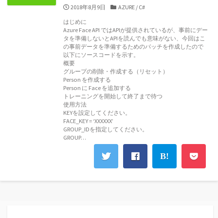
公
カ
2018年8月9日
AZURE
/
C#
開
テ
はじめに
日
ゴ
Azure Face API ではAPIが提供されているが、事前にデー
リ
タを準備しないとAPIを読んでも意味がない、今回はこ
ー
の事前データを準備するためのバッチを作成したので
以下にソースコードを示す。
概要
グループの削除・作成する（リセット）
Person を作成する
Person に Face を追加する
トレーニングを開始して終了まで待つ
使用方法
KEYを設定してください。
FACE_KEY = ‘XXXXXX’
GROUP_IDを指定してください。
GROUP…