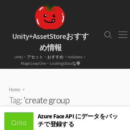
コ
ン
テ
ン
ツ
Unity+AssetStoreおすす
検
メ
へ
索
ニ
め情報
ス
ト
ュ
グ
ー
キ
Unity・アセット・おすすめ・Hololens・
ル
ッ
MagicLeapOne・LookingGlassな事
プ
Home
>
Tag:
‘create group
Azure Face API にデータをバッ
チで登録する